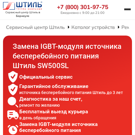
+7 (800) 301-97-75
Сервисный центр Штиль
в
Ежедневно с 9:00 до 21:00
Барнауле
Сервисный центр Штиль
Каталог устройств
Ремон
Замена IGBT-модуля источника
бесперебойного питания
Штиль SW500SL
Официальный сервис
Гарантийное обслуживание
источника бесперебойного питания Штиль до 3 лет
Диагностика за наш счет,
ремонт по желанию
Бесплатный выезд курьера
в день обращения
Замена IGBT-модуля источника
бесперебойного питания