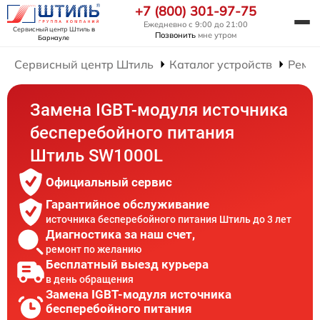
+7 (800) 301-97-75
Ежедневно с 9:00 до 21:00
Сервисный центр Штиль
в
Позвонить
мне утром
Барнауле
Сервисный центр Штиль
Каталог устройств
Ремон
Замена IGBT-модуля источника
бесперебойного питания
Штиль SW1000L
Официальный сервис
Гарантийное обслуживание
источника бесперебойного питания Штиль до 3 лет
Диагностика за наш счет,
ремонт по желанию
Бесплатный выезд курьера
в день обращения
Замена IGBT-модуля источника
бесперебойного питания