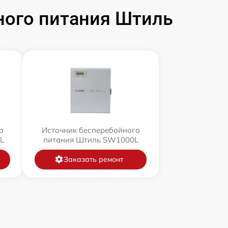
ного питания Штиль
о
Источник бесперебойного
L
питания Штиль SW1000L
Заказать ремонт