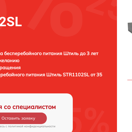
2SL
а бесперебойного питания Штиль до 3 лет
 желанию
бращения
еребойного питания
Штиль STR1102SL от 35
я со специалистом
Оставить заявку
есь c
политикой конфиденциальности