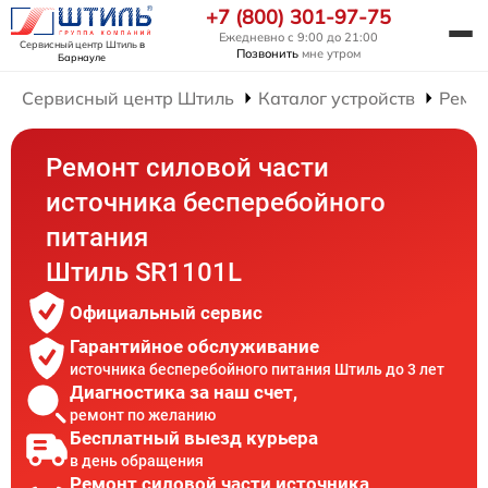
+7 (800) 301-97-75
Ежедневно с 9:00 до 21:00
Сервисный центр Штиль
в
Позвонить
мне утром
Барнауле
Сервисный центр Штиль
Каталог устройств
Ремон
Ремонт силовой части
источника бесперебойного
питания
Штиль SR1101L
Официальный сервис
Гарантийное обслуживание
источника бесперебойного питания Штиль до 3 лет
Диагностика за наш счет,
ремонт по желанию
Бесплатный выезд курьера
в день обращения
Ремонт силовой части источника