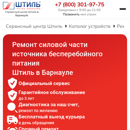
+7 (800) 301-97-75
Ежедневно с 9:00 до 21:00
Сервисный центр Штиль
в
Позвонить
мне утром
Барнауле
Сервисный центр Штиль
Каталог устройств
Ремон
Ремонт силовой части
источника бесперебойного
питания
Штиль в Барнауле
Официальный сервис
Гарантийное обслуживание
до 3 лет
Диагностика за наш счет,
ремонт по желанию
Бесплатный выезд курьера
в день обращения
Срочный ремонт