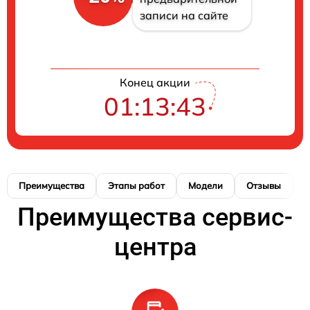
записи на сайте
Конец акции
01:13:42
Преимущества
Этапы работ
Модели
Отзывы
К
Преимущества сервис-
центра